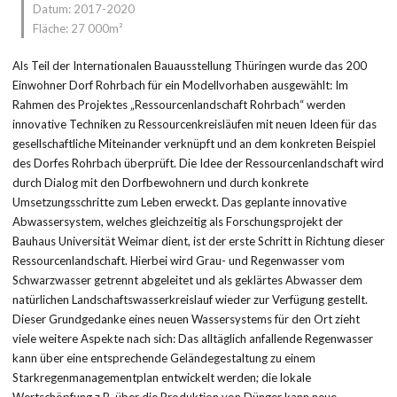
Datum: 2017-2020
Fläche: 27 000m²
Als Teil der Internationalen Bauausstellung Thüringen wurde das 200
Einwohner Dorf Rohrbach für ein Modellvorhaben ausgewählt: Im
Rahmen des Projektes „Ressourcenlandschaft Rohrbach“ werden
innovative Techniken zu Ressourcenkreisläufen mit neuen Ideen für das
gesellschaftliche Miteinander verknüpft und an dem konkreten Beispiel
des Dorfes Rohrbach überprüft. Die Idee der Ressourcenlandschaft wird
durch Dialog mit den Dorfbewohnern und durch konkrete
Umsetzungsschritte zum Leben erweckt. Das geplante innovative
Abwassersystem, welches gleichzeitig als Forschungsprojekt der
Bauhaus Universität Weimar dient, ist der erste Schritt in Richtung dieser
Ressourcenlandschaft. Hierbei wird Grau- und Regenwasser vom
Schwarzwasser getrennt abgeleitet und als geklärtes Abwasser dem
natürlichen Landschaftswasserkreislauf wieder zur Verfügung gestellt.
Dieser Grundgedanke eines neuen Wassersystems für den Ort zieht
viele weitere Aspekte nach sich: Das alltäglich anfallende Regenwasser
kann über eine entsprechende Geländegestaltung zu einem
Starkregenmanagementplan entwickelt werden; die lokale
Wertschöpfung z.B. über die Produktion von Dünger kann neue